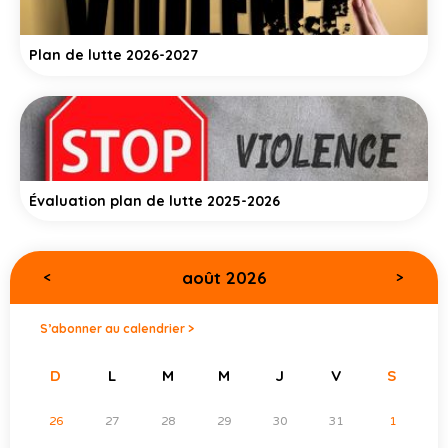
Plan de lutte 2026-2027
Évaluation plan de lutte 2025-2026
août 2026
<
>
S’abonner au calendrier >
D
L
M
M
J
V
S
26
27
28
29
30
31
1