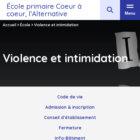
École primaire Coeur à
coeur, l'Alternative
Menu
Accueil
>
École
>
Violence et intimidation
Violence et intimidation
Code de vie
Admission & inscription
Conseil d’établissement
Fermeture
Info-Bâtiment