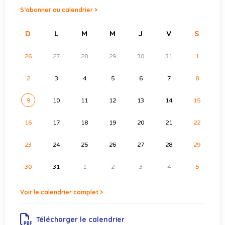
S’abonner au calendrier >
D
L
M
M
J
V
S
26
27
28
29
30
31
1
2
3
4
5
6
7
8
9
10
11
12
13
14
15
16
17
18
19
20
21
22
23
24
25
26
27
28
29
30
31
1
2
3
4
5
Voir le calendrier complet >
Télécharger le calendrier