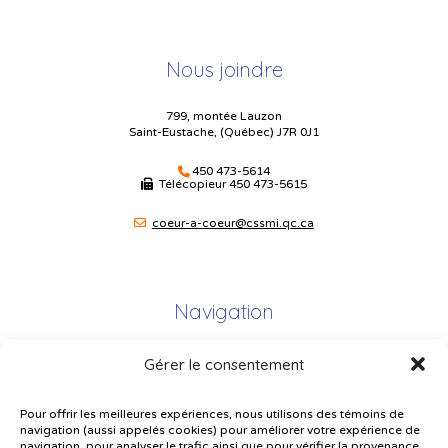
Nous joindre
799, montée Lauzon
Saint-Eustache, (Québec) J7R 0J1
450 473-5614
Télécopieur
450 473-5615
coeur-a-coeur@cssmi.qc.ca
Navigation
Gérer le consentement
Plan du site
Portail Parents
Pour offrir les meilleures expériences, nous utilisons des témoins de
navigation (aussi appelés cookies) pour améliorer votre expérience de
Plainte – service à l’élève
navigation, pour analyser le trafic ainsi que pour vérifier la provenance